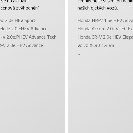
 se na aktuální
Prohlédněte si širokou nabí
 cenová zvýhodnění.
našich ojetých vozů.
ic 2.0e:HEV Sport
Honda HR-V 1.5e:HEV Adva
elude 2.0e:HEV Advance
Honda Accord 2.0i-VTEC Ex
-V 2.0e:PHEV Advance Tech
Honda CR-V 2.0e:HEV Eleg
-V 2.0e:HEV Advance
Volvo XC90 4.4 V8
...